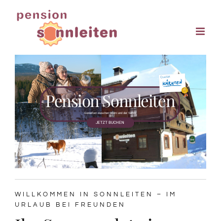
Zum
Inhalt
springen
Pension Sonnleiten
Genießen zwischen 963m und der Sonne
JETZT BUCHEN
WILLKOMMEN IN SONNLEITEN – IM
URLAUB BEI FREUNDEN