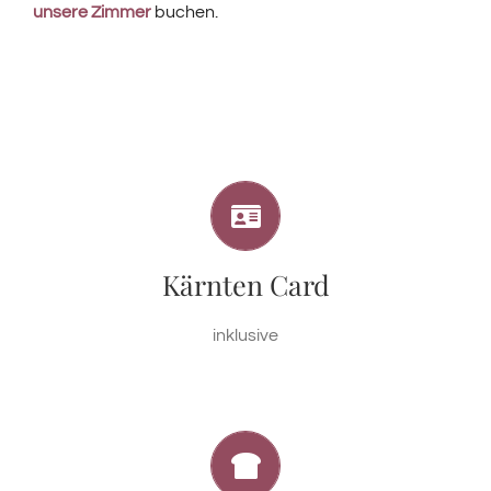
unsere Zimmer
buchen.
SOMMERFREUDE UND AUSFLUGSZIELE
Mit der Kärnten Card besuchen Sie von April bis
Kärnten Card
Oktober 100 Ausflugsziele kostenlos.
inklusive
DER BÄCKER BRINGT´ S VORBEI