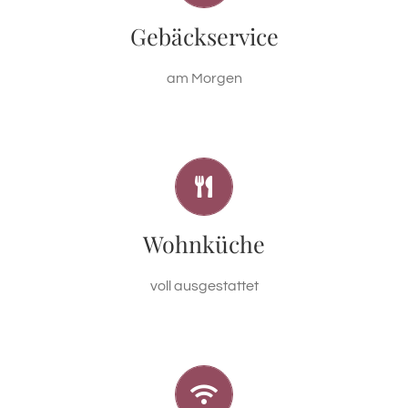
Auf Wunsch können Sie täglich frisches Gebäck
Gebäckservice
bestellen. Auch Milch und Eier vom Bauern sind
möglich.
am Morgen
WO ES AN NICHTS FEHLT
Kochen wie zu Hause, dank moderner, perfekt
Wohnküche
bestückter Küche – von Filterkaffeemaschine
bis Gefrierfach.
voll ausgestattet
SURFEN AM BERG